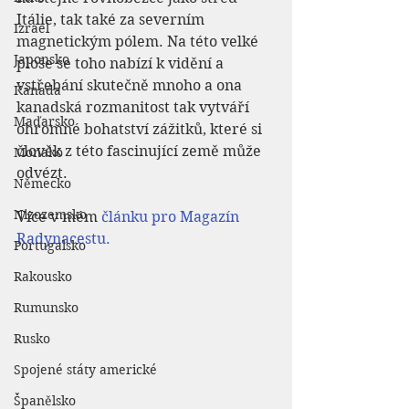
Itálie, tak také za severním 
Izrael
magnetickým pólem. Na této velké 
Japonsko
ploše se toho nabízí k vidění a 
vstřebání skutečně mnoho a ona 
Kanada
kanadská rozmanitost tak vytváří 
Maďarsko
ohromné bohatství zážitků, které si 
člověk z této fascinující země může 
Monako
odvézt.
Německo
Nizozemsko
Více v mém 
článku pro Magazín 
Radynacestu.
Portugalsko
Rakousko
Rumunsko
Rusko
Spojené státy americké
Španělsko