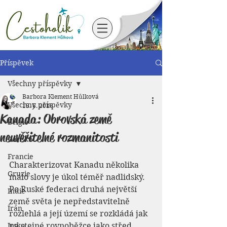
Příspěvek
Všechny příspěvky
Barbora Klement Hůlková
Všechny příspěvky
15. 6. 2016
Kanada: Obrovská země
Belgie
neuvěřitelné rozmanitosti
Dánsko
Francie
Charakterizovat Kanadu několika 
Gruzie
málo slovy je úkol téměř nadlidský. 
Po Ruské federaci druhá největší 
Indie
země světa je nepředstavitelně 
Írán
rozlehlá a její území se rozkládá jak 
Irsko
na stejné rovnoběžce jako střed 