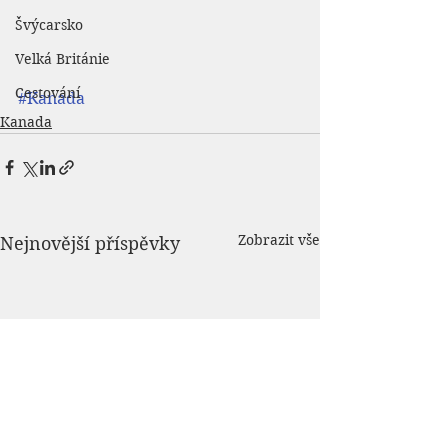
Švýcarsko
Velká Británie
Cestování
#Kanada
Kanada
Zobrazit vše
Nejnovější příspěvky