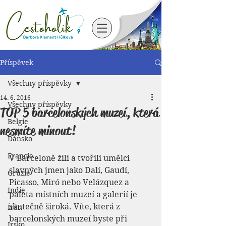
Příspěvek
Všechny příspěvky
14. 6. 2016
Všechny příspěvky
TOP 5 barcelonských muzeí, která
Belgie
nesmíte minout!
Dánsko
Francie
V Barceloně žili a tvořili umělci 
slavných jmen jako Dalí, Gaudí, 
Gruzie
Picasso, Miró nebo Velázquez a 
Indie
paleta místních muzeí a galerií je 
skutečně široká. Víte, která z 
Írán
barcelonských muzeí byste při 
Irsko