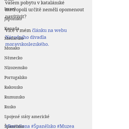
vašem pobytu v katalánské 
Izrael
metropoli určitě neměli opomenout 
navštívit?
Japonsko
Kanada
Více v mém 
článku na webu 
Národního divadla 
Maďarsko
moravskoslezského.
Monako
Německo
Nizozemsko
Portugalsko
Rakousko
Rumunsko
Rusko
Spojené státy americké
#Barcelona
#Španělsko
#Muzea
Španělsko