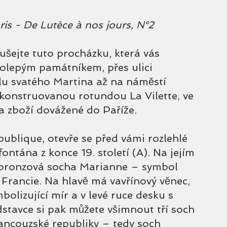
is - De Lutèce à nos jours, N°2
oušejte tuto procházku, která vás 
olepým památníkem, přes ulici 
u svatého Martina až na náměstí 
konstruovanou rotundou La Vilette, ve 
za zboží dovážené do Paříže.
publique, otevře se před vámi rozlehlé 
ntána z konce 19. století (A). Na jejím 
 bronzová socha Marianne – symbol 
 Francie. Na hlavě má vavřínový věnec, 
bolizující mír a v levé ruce desku s 
stavce si pak můžete všimnout tří soch 
rancouzské republiky – tedy soch 