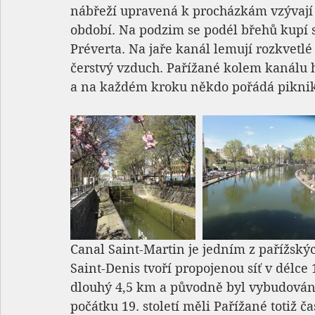
nábřeží upravená k procházkám vzývají
období. Na podzim se podél břehů kupí sp
Préverta. Na jaře kanál lemují rozkvetlé 
čerstvý vzduch. Pařížané kolem kanálu h
a na každém kroku někdo pořádá piknik
Canal Saint-Martin je jedním z pařížsk
Saint-Denis tvoří propojenou síť v délc
dlouhý 4,5 km a původně byl vybudován 
počátku 19. století měli Pařížané totiž č