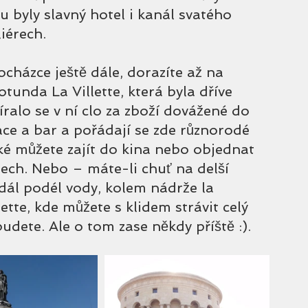
 byly slavný hotel i kanál svatého 
iérech.
cházce ještě dále, dorazíte až na 
unda La Villette, která byla dříve 
ralo se v ní clo za zboží dovážené do 
race a bar a pořádají se zde různorodé 
aké můžete zajít do kina nebo objednat 
ech. Nebo – máte-li chuť na delší 
dál podél vody, kolem nádrže la 
llette, kde můžete s klidem strávit celý 
dete. Ale o tom zase někdy příště :).