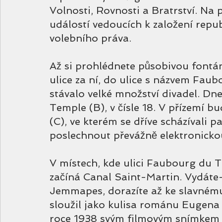
Volnosti, Rovnosti a Bratrství. Na p
událostí vedoucích k založení repub
volebního práva.
Až si prohlédnete působivou fontán
ulice za ní, do ulice s názvem Fau
stávalo velké množství divadel. Dne
Temple (B), v čísle 18. V přízemí b
(C), ve kterém se dříve scházívali p
poslechnout převážně elektronick
V místech, kde ulici Faubourg du T
začíná Canal Saint-Martin. Vydáte-
Jemmapes, dorazíte až ke slavnému
sloužil jako kulisa románu Eugena 
roce 1938 svým filmovým snímkem 