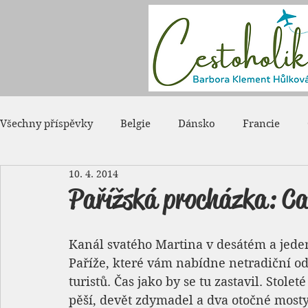
Všechny příspěvky
Belgie
Dánsko
Francie
10. 4. 2014
Japonsko
Kanada
Maďarsko
Monako
Pařížská procházka: C
Rumunsko
Rusko
Spojené státy americké
Kanál svatého Martina v desátém a jede
Paříže, které vám nabídne netradiční o
turistů. Čas jako by se tu zastavil. Stole
pěší, devět zdymadel a dva otočné mosty.