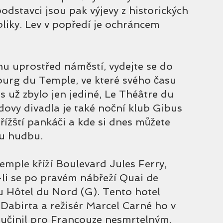
odstavci jsou pak výjevy z historických 
liky. Lev v popředí je ochráncem 
u uprostřed náměstí, vydejte se do 
bourg du Temple, ve které svého času 
s už zbylo jen jediné, Le Théâtre du 
udovy divadla je také noční klub Gibus 
ařížští pankáči a kde si dnes můžete 
ou hudbu.
emple kříží Boulevard Jules Ferry, 
li se po pravém nábřeží Quai de 
 Hôtel du Nord (G). Tento hotel 
Dabirta a režisér Marcel Carné ho v 
učinil pro Francouze nesmrtelným. 