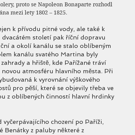
olery, proto se Napoleon Bonaparte rozhodl 
ána mezi lety 1802 – 1825.
en k přívodu pitné vody, ale také k 
 dvacátém století pak říční dopravu 
iční a okolí kanálu se stalo oblíbeným 
lem kanálu svatého Martina byly 
zahrady a hřiště, kde Pařížané tráví 
a novou atmosféru hlavního města. Při 
ybudovaná k vyrovnání výškového 
tů pro pěší, které se objevily třeba ve 
 z oblíbených činností hlavní hrdinky 
 vyčerpávajícího chození po Paříži, 
é Benátky z paluby některé z 