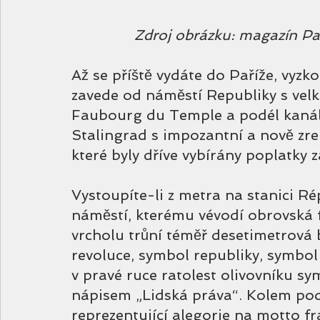
Zdroj obrázku: magazín Par
Až se příště vydáte do Paříže, vyzk
zavede od náměstí Republiky s velk
Faubourg du Temple a podél kanál
Stalingrad s impozantní a nově zre
které byly dříve vybírány poplatky 
Vystoupíte-li z metra na stanici Ré
náměstí, kterému vévodí obrovská fo
vrcholu trůní téměř desetimetrová
revoluce, symbol republiky, symbol
v pravé ruce ratolest olivovníku sym
nápisem „Lidská práva“. Kolem pod
reprezentující alegorie na motto f