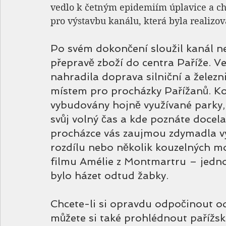
vedlo k četným epidemiím úplavice a ch
pro výstavbu kanálu, která byla realizov
Po svém dokončení sloužil kanál nej
přepravě zboží do centra Paříže. Ve
nahradila doprava silniční a železn
místem pro procházky Pařížanů. Ko
vybudovány hojně využívané parky, 
svůj volný čas a kde poznáte docel
procházce vás zaujmou zdymadla v
rozdílu nebo několik kouzelných mos
filmu Amélie z Montmartru – jednou
bylo házet odtud žabky.
Chcete-li si opravdu odpočinout od
můžete si také prohlédnout pařížsk