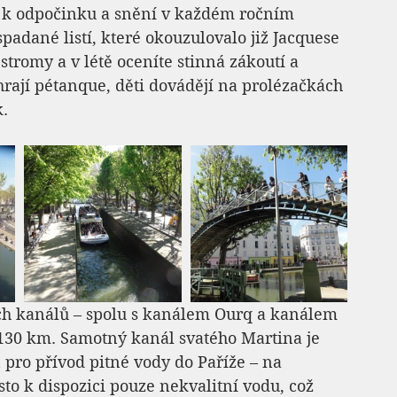
 k odpočinku a snění v každém ročním 
adané listí, které okouzulovalo již Jacquese 
stromy a v létě oceníte stinná zákoutí a 
rají pétanque, děti dovádějí na prolézačkách 
.
ých kanálů – spolu s kanálem Ourq a kanálem 
e 130 km. Samotný kanál svatého Martina je 
pro přívod pitné vody do Paříže – na 
asto k dispozici pouze nekvalitní vodu, což 