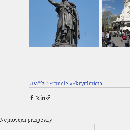
#Paříž
#Francie
#Skrytámísta
Nejnovější příspěvky