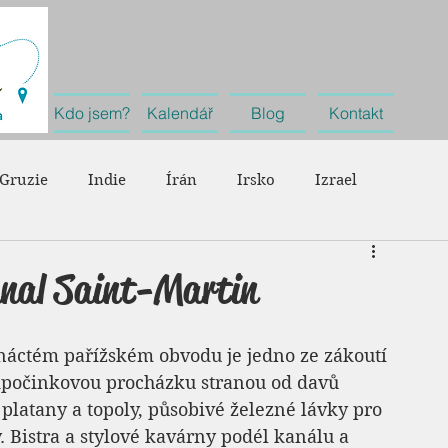
Kdo jsem?
Kalendář
Blog
Kontakt
Gruzie
Indie
Írán
Irsko
Izrael
Německo
Nizozemsko
Portugalsko
Rakousko
anal Saint-Martin
Španělsko
Švýcarsko
Velká Británie
Cestování
náctém pařížském obvodu je jedno ze zákoutí 
dpočinkovou procházku stranou od davů 
té platany a topoly, působivé železné lávky pro 
 Bistra a stylové kavárny podél kanálu a 