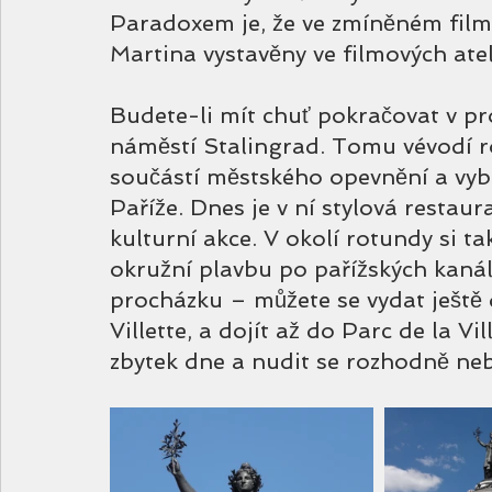
Paradoxem je, že ve zmíněném filmu
Martina vystavěny ve filmových atel
Budete-li mít chuť pokračovat v pro
náměstí Stalingrad. Tomu vévodí rot
součástí městského opevnění a vybí
Paříže. Dnes je v ní stylová restau
kulturní akce. V okolí rotundy si t
okružní plavbu po pařížských kanál
procházku – můžete se vydat ještě 
Villette, a dojít až do Parc de la Vi
zbytek dne a nudit se rozhodně nebu