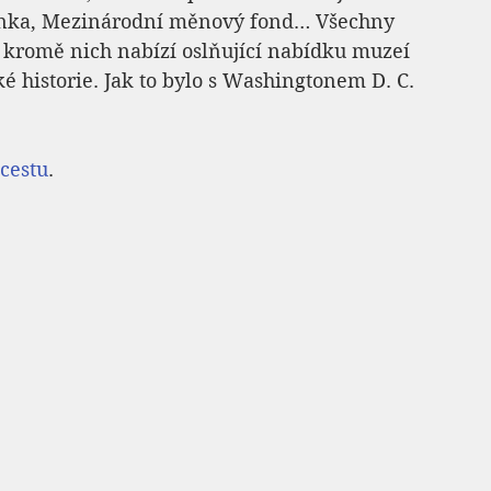
banka, Mezinárodní měnový fond… Všechny 
é kromě nich nabízí oslňující nabídku muzeí 
 historie. Jak to bylo s Washingtonem D. C. 
cestu
.