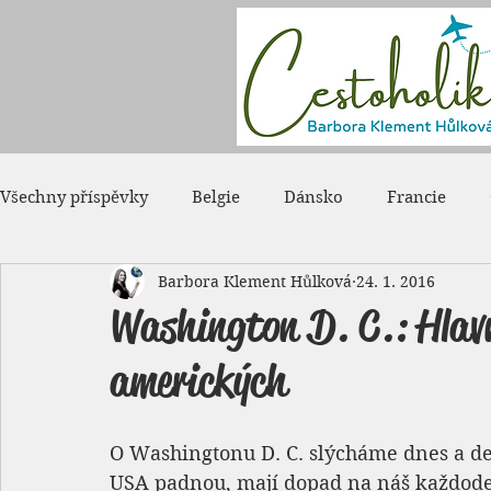
Všechny příspěvky
Belgie
Dánsko
Francie
Barbora Klement Hůlková
24. 1. 2016
Japonsko
Kanada
Maďarsko
Monako
Washington D. C.: Hlav
amerických
Rumunsko
Rusko
Spojené státy americké
O Washingtonu D. C. slýcháme dnes a de
USA padnou, mají dopad na náš každoden