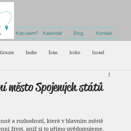
Kdo jsem?
Kalendář
Blog
Kontakt
Gruzie
Indie
Írán
Irsko
Izrael
Německo
Nizozemsko
Portugalsko
Rakousko
ní město Spojených států
Španělsko
Švýcarsko
Velká Británie
Cestování
nně a rozhodnutí, která v hlavním městě 
ní život, aniž si to přímo uvědomujeme. 