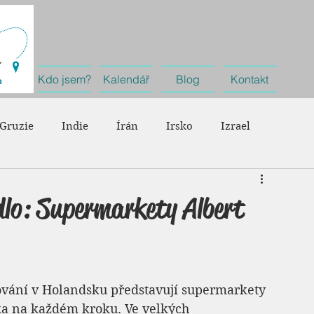
Kdo jsem?
Kalendář
Blog
Kontakt
Gruzie
Indie
Írán
Irsko
Izrael
Německo
Nizozemsko
Portugalsko
Rakousko
ídlo: Supermarkety Albert
Španělsko
Švýcarsko
Velká Británie
Cestování
vování v Holandsku představují supermarkety 
řka na každém kroku. Ve velkých 