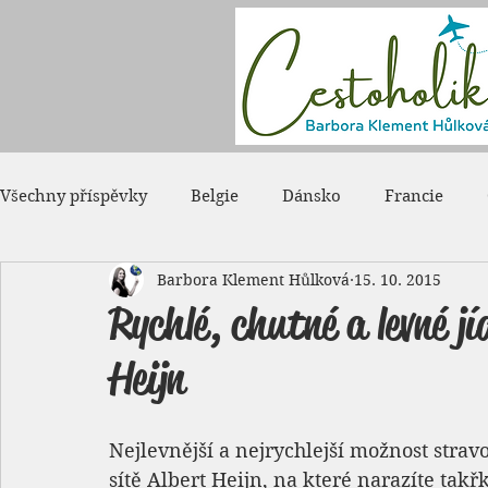
Všechny příspěvky
Belgie
Dánsko
Francie
Barbora Klement Hůlková
15. 10. 2015
Japonsko
Kanada
Maďarsko
Monako
Rychlé, chutné a levné j
Heijn
Rumunsko
Rusko
Spojené státy americké
Nejlevnější a nejrychlejší možnost stra
sítě Albert Heijn, na které narazíte tak