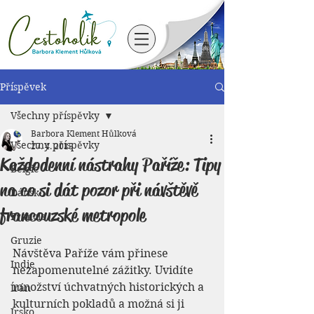
Příspěvek
Všechny příspěvky
Barbora Klement Hůlková
Všechny příspěvky
27. 4. 2015
Každodenní nástrahy Paříže: Tipy
Belgie
na co si dát pozor při návštěvě
Dánsko
francouzské metropole
Francie
Gruzie
Návštěva Paříže vám přinese 
Indie
nezapomenutelné zážitky. Uvidíte 
množství úchvatných historických a 
Írán
kulturních pokladů a možná si ji 
Irsko