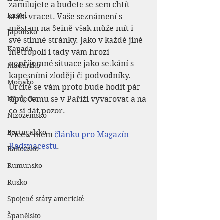
zamilujete a budete se sem chtít 
Izrael
stále vracet. Vaše seznámení s 
městem na Seině však může mít i 
Japonsko
své stinné stránky. Jako v každé jiné 
Kanada
metropoli i tady vám hrozí 
nepříjemné situace jako setkání s 
Maďarsko
kapesními zloději či podvodníky. 
Monako
Určitě se vám proto bude hodit pár 
Německo
tipů, čemu se v Paříži vyvarovat a na 
co si dát pozor.
Nizozemsko
Portugalsko
Více v mém 
článku pro Magazín 
Radynacestu
.
Rakousko
Rumunsko
Rusko
Spojené státy americké
Španělsko