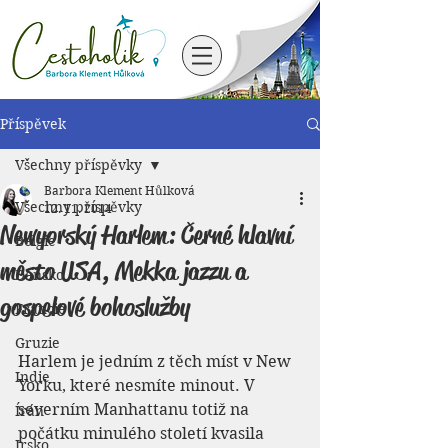
Příspěvek
Všechny příspěvky
Barbora Klement Hůlková
Všechny příspěvky
12. 11. 2014
Newyorský Harlem: Černé hlavní
Belgie
město USA, Mekka jazzu a
Dánsko
gospelové bohoslužby
Francie
Gruzie
Harlem je jedním z těch míst v New 
Indie
Yorku, které nesmíte minout. V 
severním Manhattanu totiž na 
Írán
počátku minulého století kvasila 
Irsko