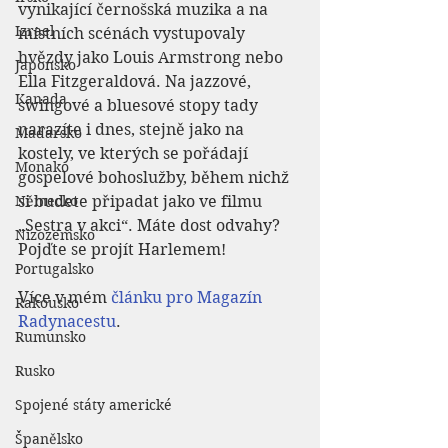
vynikající černošská muzika a na 
Izrael
místních scénách vystupovaly 
hvězdy jako Louis Armstrong nebo 
Japonsko
Ella Fitzgeraldová. Na jazzové, 
Kanada
swingové a bluesové stopy tady 
narazíte i dnes, stejně jako na 
Maďarsko
kostely, ve kterých se pořádají 
Monako
gospelové bohoslužby, během nichž 
Německo
si budete připadat jako ve filmu 
„Sestra v akci“. Máte dost odvahy? 
Nizozemsko
Pojďte se projít Harlemem!
Portugalsko
Více v mém 
článku pro Magazín 
Rakousko
Radynacestu
.
Rumunsko
Rusko
Spojené státy americké
Španělsko