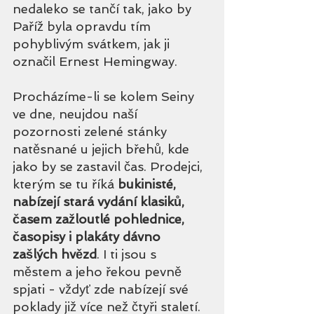
nedaleko se tančí tak, jako by 
Paříž byla opravdu tím 
pohyblivým svátkem, jak ji 
označil Ernest Hemingway.
Procházíme-li se kolem Seiny 
ve dne, neujdou naší 
pozornosti zelené stánky 
natěsnané u jejich břehů, kde 
jako by se zastavil čas. Prodejci, 
kterým se tu říká 
bukinisté, 
nabízejí stará vydání klasiků, 
časem zažloutlé pohlednice, 
časopisy i plakáty dávno 
zašlých hvězd
. I ti jsou s 
městem a jeho řekou pevně 
spjati - vždyť zde nabízejí své 
poklady již více než čtyři staletí. 