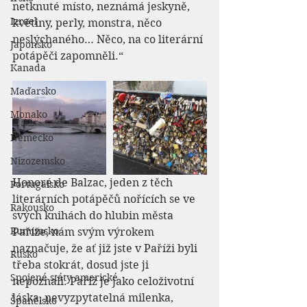
netknuté místo, neznámá jeskyně, 
Izrael
květiny, perly, monstra, něco 
neslýchaného… Něco, na co literární 
Japonsko
potápěči zapomněli.“
Kanada
Maďarsko
Monako
Německo
Nizozemsko
Honoré de Balzac, jeden z těch 
Portugalsko
literárních potápěčů nořících se ve 
Rakousko
svých knihách do hlubin města 
Rumunsko
Paříže, nám svým výrokem 
naznačuje, že ať již jste v Paříži byli 
Rusko
třeba stokrát, dosud jste ji 
Spojené státy americké
nepoznali. Paříž je jako celoživotní 
láska, nevyzpytatelná milenka, 
Španělsko