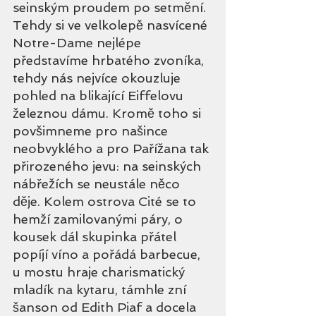
seinským proudem po setmění. 
Tehdy si ve velkolepě nasvícené 
Notre-Dame nejlépe 
představíme hrbatého zvoníka, 
tehdy nás nejvíce okouzluje 
pohled na blikající Eiffelovu 
železnou dámu. Kromě toho si 
povšimneme pro našince 
neobvyklého a pro Pařížana tak 
přirozeného jevu: na seinských 
nábřežích se neustále něco 
děje. Kolem ostrova Cité se to 
hemží zamilovanými páry, o 
kousek dál skupinka přátel 
popíjí víno a pořádá barbecue, 
u mostu hraje charismatický 
mladík na kytaru, támhle zní 
šanson od Edith Piaf a docela 