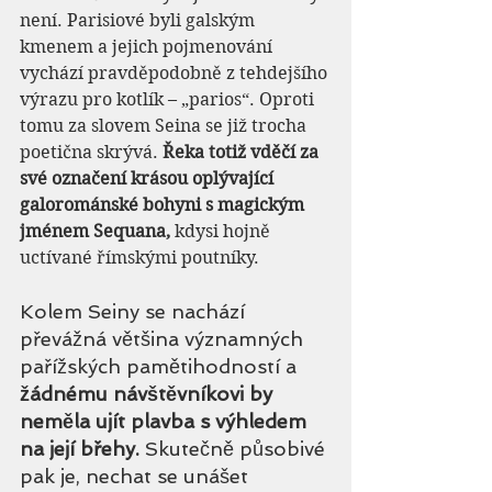
není. Parisiové byli galským 
kmenem a jejich pojmenování 
vychází pravděpodobně z tehdejšího 
výrazu pro kotlík – „parios“. Oproti 
tomu za slovem Seina se již trocha 
poetična skrývá. 
Řeka totiž vděčí za 
své označení krásou oplývající 
galorománské bohyni s magickým 
jménem Sequana,
 kdysi hojně 
uctívané římskými poutníky.
Kolem Seiny se nachází 
převážná většina významných 
pařížských pamětihodností a
žádnému návštěvníkovi by 
neměla ujít plavba s výhledem 
na její břehy.
 Skutečně působivé 
pak je, nechat se unášet 