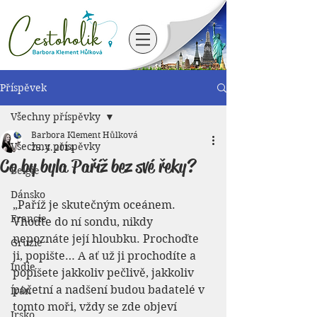
Příspěvek
Všechny příspěvky
Barbora Klement Hůlková
Všechny příspěvky
25. 4. 2014
Co by byla Paříž bez své řeky?
Belgie
Dánsko
„Paříž je skutečným oceánem. 
Francie
Vhoďte do ní sondu, nikdy 
nepoznáte její hloubku. Prochoďte 
Gruzie
ji, popište… A ať už ji prochodíte a 
Indie
popíšete jakkoliv pečlivě, jakkoliv 
početní a nadšení budou badatelé v 
Írán
tomto moři, vždy se zde objeví 
Irsko