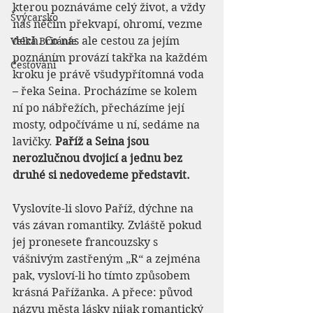
kterou poznáváme celý život, a vždy 
Švýcarsko
nás něčím překvapí, ohromí, vezme 
dech. Co nás ale cestou za jejím 
Velká Británie
poznáním provází takřka na každém 
Cestování
kroku je právě všudypřítomná voda 
– řeka Seina. Procházíme se kolem 
ní po nábřežích, přecházíme její 
mosty, odpočíváme u ní, sedáme na 
lavičky. 
Paříž a Seina jsou 
nerozlučnou dvojicí a jednu bez 
druhé si nedovedeme představit.
Vyslovíte-li slovo Paříž, dýchne na 
vás závan romantiky. Zvláště pokud 
jej pronesete francouzsky s 
vášnivým zastřeným „R“ a zejména 
pak, vysloví-li ho tímto způsobem 
krásná Pařížanka. A přece: původ 
názvu města lásky nijak romantický 