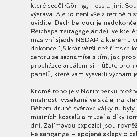
které seděl Göring, Hess a jiní. So
výstava. Ale to není vše z temné h
uvidíte. Dech beroucí je nedokončen
Reichsparteitagsgelände), ve které
masivní sjezdy NSDAP a kterému vé
dokonce 1,5 krát větší než římské
centru se seznámíte s tím, jak prob
procházce areálem si můžete prohl
panelů, které vám vysvětlí význam j
Kromě toho je v Norimberku možné 
místnosti vysekané ve skále, na kte
Během druhé světové války tu byly 
místních kostelů a muzeí a díky t
dní. Zajímavou expozicí jsou rovně
Felsengänge – spojené sklepy o cel