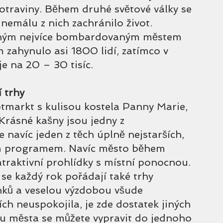
otraviny. Během druhé světové války se 
ž nemálu z nich zachránilo život. 
uhým nejvíce bombardovaným městem 
zahynulo asi 1800 lidí, zatímco v 
e na 20 – 30 tisíc.
 trhy
markt s kulisou kostela Panny Marie, 
Krásné kašny jsou jedny z 
 navíc jeden z těch úplně nejstarších, 
ím programem. Navíc město během 
atraktivní prohlídky s místní ponocnou. 
se každý rok pořádají také trhy 
nků a veselou výzdobou všude 
ch neuspokojila, je zde dostatek jiných 
u města se můžete vypravit do jednoho 