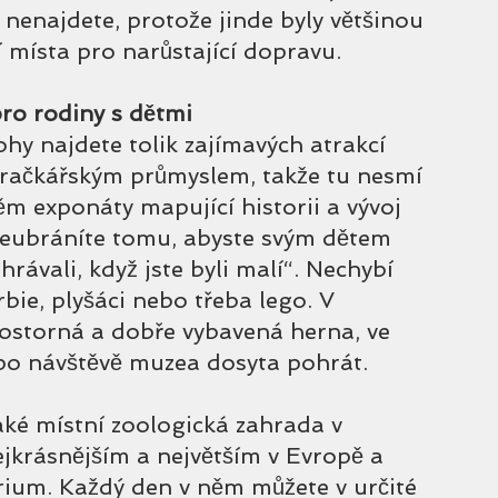
nenajdete, protože jinde byly většinou 
í místa pro narůstající dopravu.
ro rodiny s dětmi
y najdete tolik zajímavých atrakcí 
hračkářským průmyslem, takže tu nesmí 
m exponáty mapující historii a vývoj 
neubráníte tomu, abyste svým dětem 
 hrávali, když jste byli malí“. Nechybí 
ie, plyšáci nebo třeba lego. V 
ostorná a dobře vybavená herna, ve 
 po návštěvě muzea dosyta pohrát. 
ké místní zoologická zahrada v 
ejkrásnějším a největším v Evropě a 
rium. Každý den v něm můžete v určité 