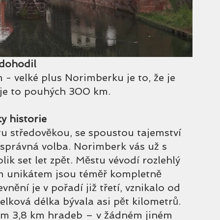
dohodil 
 velké plus Norimberku je to, že je 
je to pouhých 300 km. 
y historie
tu středověkou, se spoustou tajemství 
 správná volba. Norimberk vás už s 
k set let zpět. Městu vévodí rozlehlý 
m unikátem jsou téměř kompletně 
ění je v pořadí již třetí, vznikalo od 
elková délka bývala asi pět kilometrů. 
em 3,8 km hradeb – v žádném jiném 