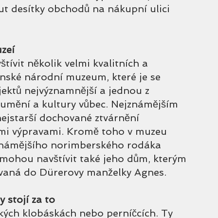
t desítky obchodů na nákupní ulici 
zeí
tívit několik velmi kvalitních a 
nské národní muzeum, které je se 
jektů nejvýznamnější a jednou z 
 umění a kultury vůbec. Nejznámějším 
jstarší dochované ztvárnění 
mi výpravami. Kromě toho v muzeu 
jznámějšího norimberského rodáka 
 mohou navštívit také jeho dům, kterým 
ovaná do Dürerovy manželky Agnes.
 stojí za to
kých klobáskách nebo perníčcích. Ty 