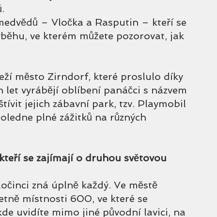
. 
medvědů – Vločka a Rasputin – kteří se 
běhu, ve kterém můžete pozorovat, jak 
ží město Zirndorf, které proslulo díky 
let vyrábějí oblíbení panáčci s názvem 
ívit jejich zábavní park, tzv. Playmobil 
oledne plné zážitků na různých 
 kteří se zajímají o druhou světovou 
očinci zná úplně každý. Ve městě 
etně místnosti 600, ve které se 
de uvidíte mimo jiné původní lavici, na 