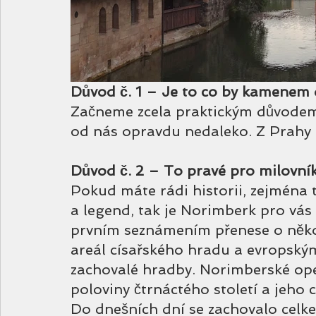
Důvod č. 1 – Je to co by kamenem 
Začneme zcela praktickým důvodem -
od nás opravdu nedaleko. Z Prahy 
Důvod č. 2 – To pravé pro milovník
Pokud máte rádi historii, zejména 
a legend, tak je Norimberk pro vás
prvním seznámením přenese o několi
areál císařského hradu a evropský
zachovalé hradby. Norimberské opevn
poloviny čtrnáctého století a jeho c
Do dnešních dní se zachovalo celk