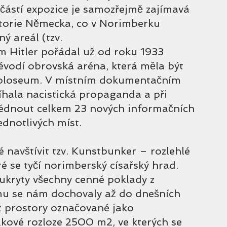
učástí expozice je samozřejmě zajímavá 
istorie Německa, co v Norimberku 
ý areál (tzv. 
m Hitler pořádal už od roku 1933 
vodí obrovská aréna, která měla být 
 koloseum. V místním dokumentačním 
íhala nacistická propaganda a při 
édnout celkem 23 nových informačních 
ednotlivých míst. 
navštívit tzv. Kunstbunker – rozlehlé 
ré se tyčí norimberský císařský hrad. 
ukryty všechny cenné poklady z 
omu se nám dochovaly až do dnešních 
ž prostory označované jako 
kové rozloze 2500 m2, ve kterých se 