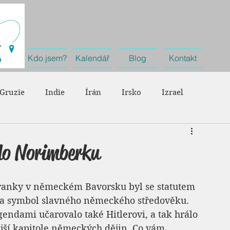
Kdo jsem?
Kalendář
Blog
Kontakt
Gruzie
Indie
Írán
Irsko
Izrael
Německo
Nizozemsko
Portugalsko
Rakousko
do Norimberku
Španělsko
Švýcarsko
Velká Británie
Cestování
Franky v německém Bavorsku byl se statutem 
a symbol slavného německého středověku. 
ndami učarovalo také Hitlerovi, a tak hrálo 
jší kapitole německých dějin. Co vám 