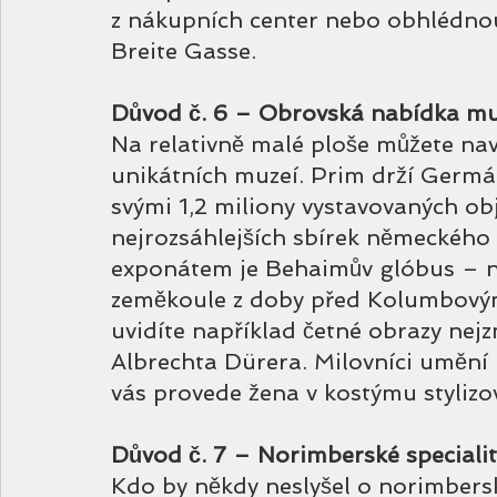
z nákupních center nebo obhlédnou
Breite Gasse.
Důvod č. 6 – Obrovská nabídka mu
Na relativně malé ploše můžete navš
unikátních muzeí. Prim drží Germá
svými 1,2 miliony vystavovaných ob
nejrozsáhlejších sbírek německého
exponátem je Behaimův glóbus – ne
zeměkoule z doby před Kolumbový
uvidíte například četné obrazy ne
Albrechta Dürera. Milovníci umění
vás provede žena v kostýmu styliz
Důvod č. 7 – Norimberské speciality
Kdo by někdy neslyšel o norimbers