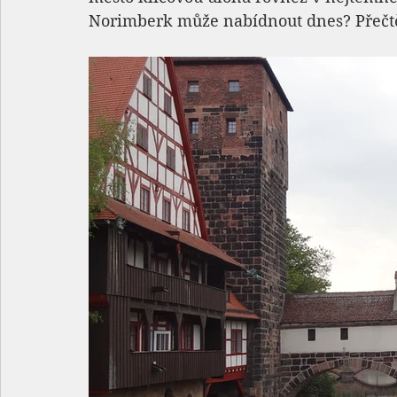
Norimberk může nabídnout dnes? Přečtět