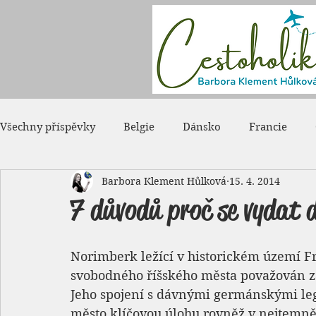
Všechny příspěvky
Belgie
Dánsko
Francie
Barbora Klement Hůlková
15. 4. 2014
Japonsko
Kanada
Maďarsko
Monako
7 důvodů proč se vydat 
Rumunsko
Rusko
Spojené státy americké
Norimberk ležící v historickém území 
svobodného říšského města považován z
Jeho spojení s dávnými germánskými lege
město klíčovou úlohu rovněž v nejtemně