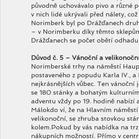
původně uchovávalo pivo a různé p
v nich lidé ukrývali před nálety, co
Norimberk byl po Drážďanech dr
– v Norimberku díky těmto sklepům 
Drážďanech se počet obětí odhaduj
Důvod č. 5 – Vánoční a velikonoční
Norimberské trhy na náměstí Haupt
postaveného z popudu Karla IV., a 
nejkrásnějších vůbec. Ten vánoční je
se 180 stánky a bohatým kulturn
adventu vždy po 19. hodině nabízí 
Málokdo ví, že na Hlavním náměstí 
velikonoční, se zhruba stovkou stá
kolem.Pokud by vás nabídka na trzí
nákupních možností. Přímo v centr