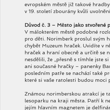
evropském městě již takové hradby 
v 19. století zbourány kvůli uvolněn
Důvod č. 3 – Město jako stvořené p
V málokterém městě podobné rozloh
pro děti. Norimberk proslul svým 
chybět Muzeum hraček. Uvidíte v ně
hraček a hraní obecně a určitě se 
nesdělili, že „přesně s tímhle jste si
ani současné hračky – panenky Barb
posledním patře se nachází také pr
které si vaše ratolesti budou moci
Známou norimberskou atrakcí je ta
lesoparku na kraji města. Patří k n
jejím hlavním magnetem je delfiná