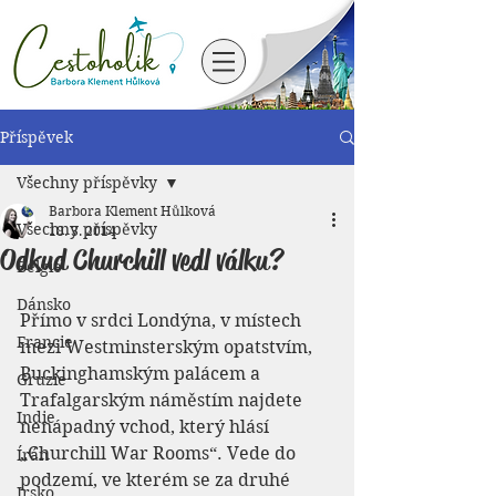
Příspěvek
Všechny příspěvky
Barbora Klement Hůlková
Všechny příspěvky
18. 3. 2014
Odkud Churchill vedl válku?
Belgie
Dánsko
Přímo v srdci Londýna, v místech 
Francie
mezi Westminsterským opatstvím, 
Buckinghamským palácem a 
Gruzie
Trafalgarským náměstím najdete 
Indie
nenápadný vchod, který hlásí 
„Churchill War Rooms“. Vede do 
Írán
podzemí, ve kterém se za druhé 
Irsko