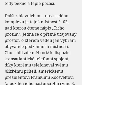
tedy pěkné a teplé počasí.
Další z hlavních místností celého 
komplexu je tajná místnost č. 63, 
nad kterou čteme nápis „Ticho 
prosím“. Jedná se o přísně utajovaný 
prostor, o kterém věděli jen vybraní 
obyvatelé podzemních místností. 
Churchill zde měl totiž k dispozici 
transatlantické telefonní spojení, 
díky kterému telefonoval svému 
blízkému příteli, americkému 
prezidentovi Franklinu Roosveltovi 
(a později jeho nástupci Harrymu S. 
Trumanovi) a hovor vždy začínal 
slovy „Volá Londýn“. Zapůjčíte-li si 
na začátku prohlídky audioguide, 
můžete si poslechnout jeden z 
autentických rozhovorů Churchilla s 