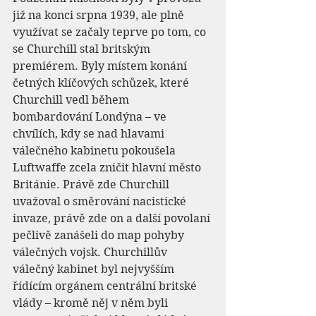
již na konci srpna 1939, ale plně 
využívat se začaly teprve po tom, co 
se Churchill stal britským 
premiérem. Byly místem konání 
četných klíčových schůzek, které 
Churchill vedl během 
bombardování Londýna – ve 
chvílích, kdy se nad hlavami 
válečného kabinetu pokoušela 
Luftwaffe zcela zničit hlavní město 
Británie. Právě zde Churchill 
uvažoval o směrování nacistické 
invaze, právě zde on a další povolaní 
pečlivě zanášeli do map pohyby 
válečných vojsk. Churchillův 
válečný kabinet byl nejvyšším 
řídícím orgánem centrální britské 
vlády – kromě něj v něm byli 