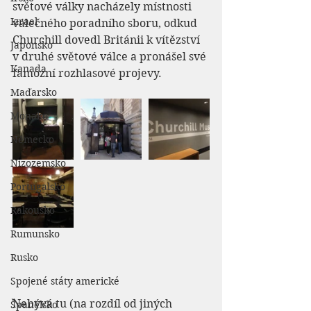
světové války nacházely místnosti 
Izrael
válečného poradního sboru, odkud 
Churchill dovedl Británii k vítězství 
Japonsko
v druhé světové válce a pronášel své 
Kanada
famózní rozhlasové projevy.
Maďarsko
Monako
Německo
Nizozemsko
Portugalsko
Rakousko
Rumunsko
Rusko
Spojené státy americké
Nebývá tu (na rozdíl od jiných 
Španělsko