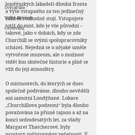
londýnských lákadel) dlouhá fronta 
Švýcarsko
a výše vstupného za ten jedinečný 
Velká Británie
zážitek rozhodně stojí. Vstupujete 
totiž do míst, kde je vše původní – 
Cestování
takové, jako v dobách, kdy se zde 
Churchill se svými spolupracovníky 
scházel. Nejedná se o nějaké uměle 
vytvořené muzeum, ale o možnost 
vidět kus skutečné historie a plně se 
vžít do její atmosféry.
O místnostech, do kterých se dnes 
společně podíváme, dlouho nevěděli 
ani samotní Londýňané. Lokace 
„Churchillova podzemí“ byla dlouho 
považována za přísně tajnou a až na 
konci sedmdesátých let, za vlády 
Margaret Thatcherové, byly 
prostory zpřístupněny veřejnosti. V 