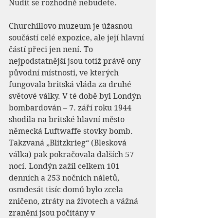
Nudit se rozhodně nebudete.
Churchillovo muzeum je úžasnou 
součástí celé expozice, ale její hlavní 
částí přeci jen není. To 
nejpodstatnější jsou totiž právě ony 
původní místnosti, ve kterých 
fungovala britská vláda za druhé 
světové války. V té době byl Londýn 
bombardován – 7. září roku 1944 
shodila na britské hlavní město 
německá Luftwaffe stovky bomb. 
Takzvaná „Blitzkrieg“ (Blesková 
válka) pak pokračovala dalších 57 
nocí. Londýn zažil celkem 101 
denních a 253 nočních náletů, 
osmdesát tisíc domů bylo zcela 
zničeno, ztráty na životech a vážná 
zranění jsou počítány v 