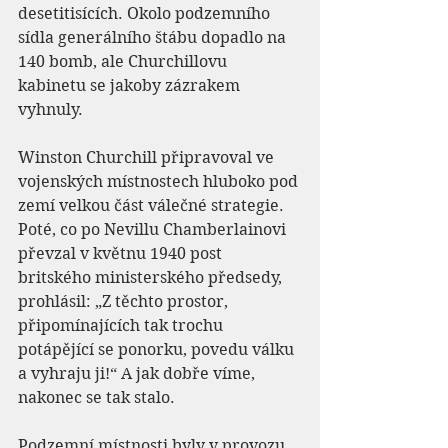
desetitisících. Okolo podzemního 
sídla generálního štábu dopadlo na 
140 bomb, ale Churchillovu 
kabinetu se jakoby zázrakem 
vyhnuly.
Winston Churchill připravoval ve 
vojenských místnostech hluboko pod 
zemí velkou část válečné strategie. 
Poté, co po Nevillu Chamberlainovi 
převzal v květnu 1940 post 
britského ministerského předsedy, 
prohlásil: „Z těchto prostor, 
připomínajících tak trochu 
potápějící se ponorku, povedu válku 
a vyhraju ji!“ A jak dobře víme, 
nakonec se tak stalo.
Podzemní místnosti byly v provozu 