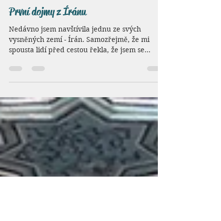
Barbora Klement Hůlková
5. 5. 2015
Minut čtení: 3
První dojmy z Íránu
Nedávno jsem navštívila jednu ze svých
vysněných zemí - Írán. Samozřejmě, že mi
spousta lidí před cestou řekla, že jsem se
zbláznila a...