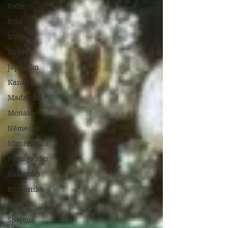
Indie
Írán
Irsko
Izrael
Japonsko
Kanada
Maďarsko
Monako
Německo
Nizozemsko
Portugalsko
Rakousko
Rumunsko
Rusko
Spojené