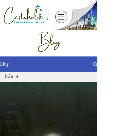
Blog
Írán
Všechny
příspěvky
Belgie
Dánsko
Francie
Gruzie