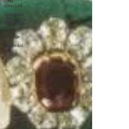
státy
americké
Španělsko
Švýcarsko
Velká
Británie
Cestování